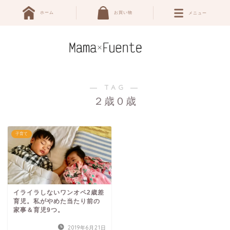
ホーム
お買い物
メニュー
― TAG ―
２歳０歳
子育て
イライラしないワンオペ2歳差
育児。私がやめた当たり前の
家事＆育児9つ。
2019年6月21日