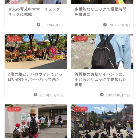
８人の育児中ママ・リュック
多機能なリュックで通勤時間
サックに挑戦！
を快適に
2019年6月7日
2019年6月8日
レビュー
レビュー
2歳の娘と、ハロウィンでいっ
河川敷のお祭りイベントに、
ぱいのひらパーへ行って来た
子どもとリュックで参加した
感想
2018年10月10日
2018年10月31日
レビュー
レビュー