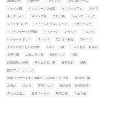
2歳差育児
お出かけ
こどもの国
ふわふわドーム
イヤイヤ期
インクルーシブ公園
インスタグラム
カメラ
キッズライン
キャンプ場
コロナ禍
ショルダーバッグ
スゴイすべり台
フィールドアスレチック
マザーバッグ
ママアンケート公園編
ママバッグ
メリット
リュック
レジャースポット
ワンオペ
ワンオペ育児
ワーママ
上の子可愛くない症候群
下の子 ０歳
二人目育児 必需品
交通公園
人気の習い事
便利グッズ
公園
商業施設と公園
子どもの習い事
家事代行
屋内
撥水マザーリュック
新型コロナウイルス感染症（COVID-19）情報
最初の公園
水遊び
温め方
育児グッズ
英語教室 英会話教室
赤ちゃん返り
遊具メーカー
駅前公園
２歳０歳