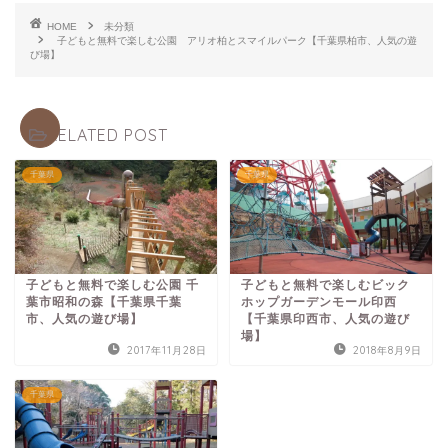
HOME
未分類
子どもと無料で楽しむ公園 アリオ柏とスマイルパーク【千葉県柏市、人気の遊
び場】
RELATED POST
千葉県
千葉県
子どもと無料で楽しむ公園 千
子どもと無料で楽しむビック
葉市昭和の森【千葉県千葉
ホップガーデンモール印西
市、人気の遊び場】
【千葉県印西市、人気の遊び
場】
2017年11月28日
2018年8月9日
千葉県