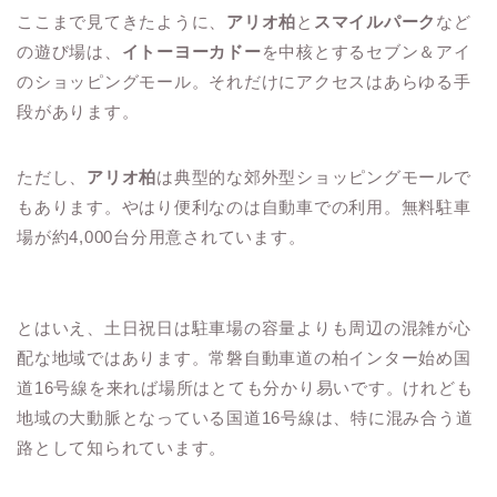
ここまで見てきたように、
アリオ柏
と
スマイルパーク
など
の遊び場は、
イトーヨーカドー
を中核とするセブン＆アイ
のショッピングモール。それだけにアクセスはあらゆる手
段があります。
ただし、
アリオ柏
は典型的な郊外型ショッピングモールで
もあります。やはり便利なのは自動車での利用。無料駐車
場が約4,000台分用意されています。
とはいえ、土日祝日は駐車場の容量よりも周辺の混雑が心
配な地域ではあります。常磐自動車道の柏インター始め国
道16号線を来れば場所はとても分かり易いです。けれども
地域の大動脈となっている国道16号線は、特に混み合う道
路として知られています。