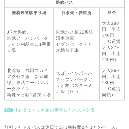
路線バス
発着鉄道駅乗り場
行き先・停留所
料金
大人280
円、小児
JR常磐線、
東武バス柏31系統
140円
東武アーバンパーク
沼南車庫
（IC運賃
ライン柏駅東口1番乗
セブンパークアリ
大人279
り場
オ柏前下車
円、小児
140円）
北総線、成田スカイ
大人360
ちばレインボーバ
アクセス線、新京成
円、小児
スセブンパークア
線、東武アーバンパ
180円
リオ柏バスターミ
ークライン
（IC運賃
ナル（終点）
新鎌ヶ谷駅1番乗り場
同額）
関連リンク：
アリオ柏の用意したバス時刻表
無料シャトルバスは休日でほぼ毎時間2本ほどのペース、