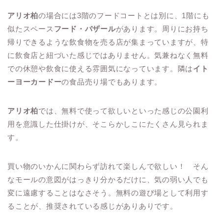
アリオ柏
の場合には3階のフードコートとは別に、1階にも
似たスペース
フード・バザール
があります。周りにお持ち
帰りできるような飲食物を売る店が集まっていますが、特
に飲食店と紐づいた感じではありません。気兼ねなく無料
での休憩や飲食に使える雰囲気になっています。隣は
イト
ーヨーカードー
の食品売り場でもあります。
アリオ柏
では、無料で使って欲しいといった感じの公園利
用を意識した仕掛けが、そこらかしこにたくさん見られま
す。
買い物のいかんに関わらず訪れて楽しんで欲しい！ そん
なモールの意図がはっきり分かるだけに、気の弱い人でも
変に遠慮することはなさそう。無料の遊び場として利用す
ることが、推奨されている感じがありありです。