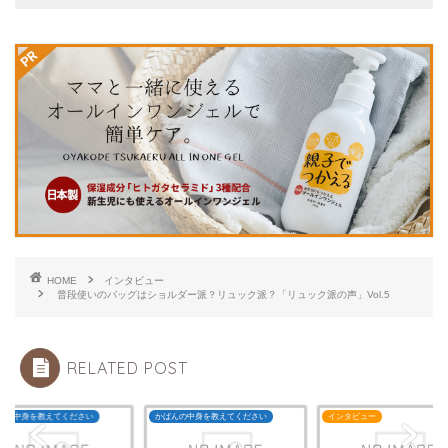
HOME
インタビュー
普段使いのバッグはショルダー派？リュック派？「リュック派の声」Vol.5
RELATED POST
んの中身を教えてください
かばんの中身を教えてください
インタビュー