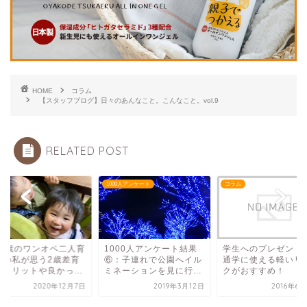
HOME
コラム
【スタッフブログ】日々のあんなこと。こんなこと。vol.9
RELATED POST
ム
1000人アンケート
コラム
歳2歳のワンオペ二人育
1000人アンケート結果
学生へのプレゼント
中の私が思う2歳差育
⑥：子連れで公園へイル
通学に使える軽いリ
のメリットや良かっ...
ミネーションを見に行...
クがおすすめ！
2020年12月7日
2019年3月12日
2016年6