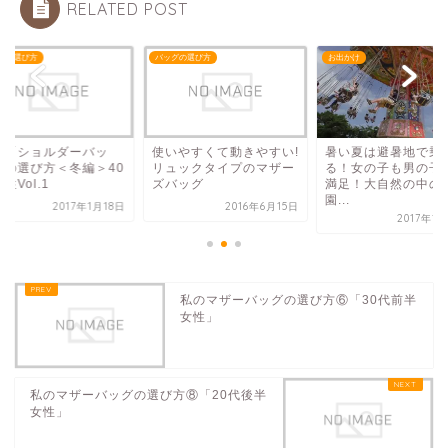
RELATED POST
グの選び方
バッグの選び方
お出かけ
の「ショルダーバッ
使いやすくて動きやすい!
暑い夏は避暑地で乗
」の選び方＜冬編＞40
リュックタイプのマザー
る！女の子も男の子
性Vol.1
ズバッグ
満足！大自然の中の
園...
2017年1月18日
2016年6月15日
2017年1
私のマザーバッグの選び方⑥「30代前半
女性」
私のマザーバッグの選び方⑧「20代後半
女性」