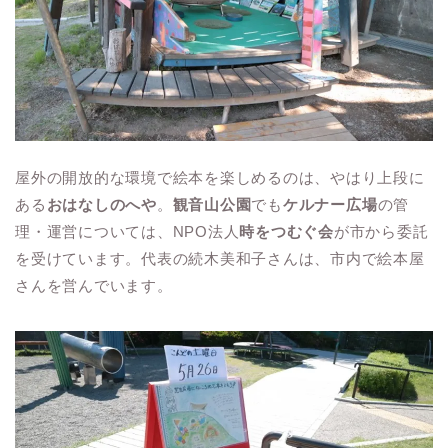
屋外の開放的な環境で絵本を楽しめるのは、やはり上段に
ある
おはなしのへや
。
観音山公園
でも
ケルナー広場
の管
理・運営については、NPO法人
時をつむぐ会
が市から委託
を受けています。代表の続木美和子さんは、市内で絵本屋
さんを営んでいます。