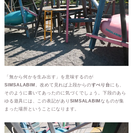
「無から何かを生み出す」を意味するのが
SIMSALABIM
。改めて見れば上段からの
すべり台
にも、
そのように書いてあったのに気づくでしょう。下段のあら
ゆる遊具には、この表記があり
SIMSALABIM
なものが集
まった場所ということになります。