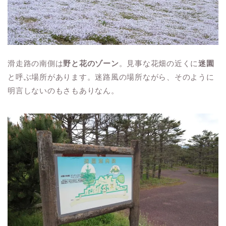
滑走路の南側は
野と花のゾーン
。見事な花畑の近くに
迷園
と呼ぶ場所があります。迷路風の場所ながら、そのように
明言しないのもさもありなん。