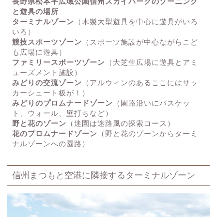
長野県松本平広域公園信州スカイパークのゾーニング
と遊具の場所
ターミナルゾーン
（木製大型遊具を中心に遊具がいろ
いろ）
競技スポーツゾーン
（スポーツ施設が中心ながらこど
も広場に遊具）
ファミリースポーツゾーン
（大芝生広場に遊具とアミ
ューズメント施設）
みどりの交流ゾーン
（アルウィンのあるここにはサッ
カーシュート板が！）
みどりのプロムナードゾーン
（園路沿いにバスケッ
ト、ウォール、壁打ちなど）
野と花のゾーン
（迷園は迷路風の探索コース）
花のプロムナードゾーン
（野と花のゾーンからターミ
ナルゾーンへの園路）
信州まつもと空港に隣接するターミナルゾーン