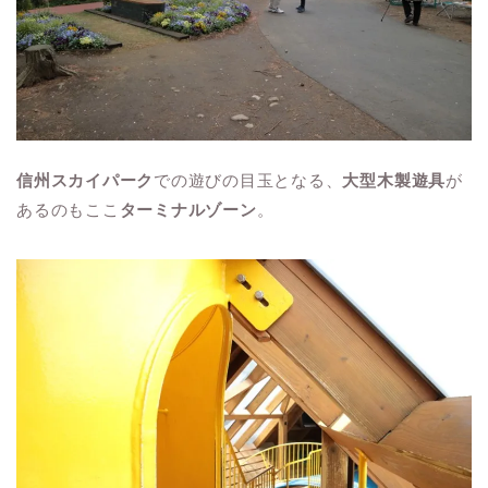
信州スカイパーク
での遊びの目玉となる、
大型木製遊具
が
あるのもここ
ターミナルゾーン
。