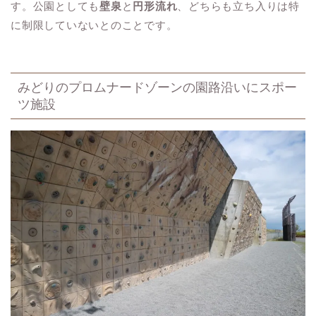
す。公園としても
壁泉
と
円形流れ
、どちらも立ち入りは特
に制限していないとのことです。
みどりのプロムナードゾーンの園路沿いにスポー
ツ施設