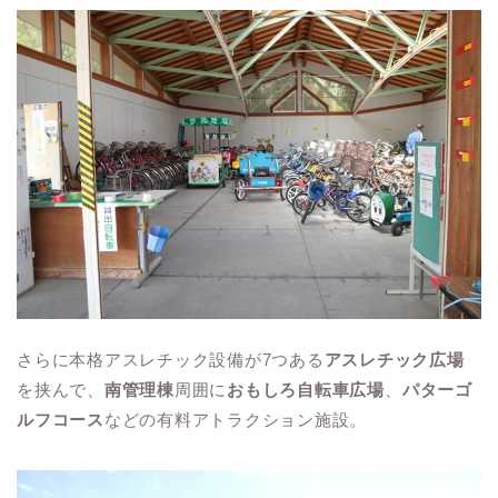
さらに本格アスレチック設備が7つある
アスレチック広場
を挟んで、
南管理棟
周囲に
おもしろ自転車広場
、
パターゴ
ルフコース
などの有料アトラクション施設。