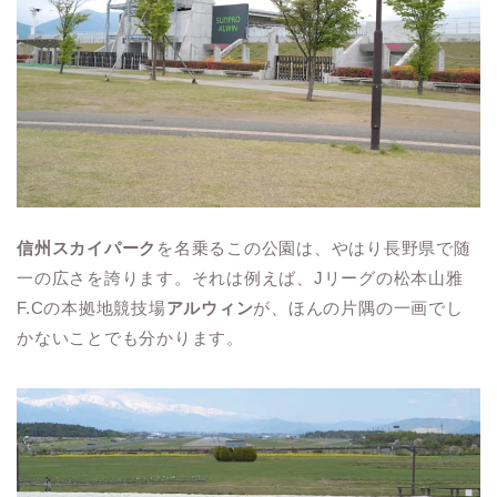
信州スカイパーク
を名乗るこの公園は、やはり長野県で随
一の広さを誇ります。それは例えば、Jリーグの松本山雅
F.Cの本拠地競技場
アルウィン
が、ほんの片隅の一画でし
かないことでも分かります。