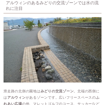
アルウィンのあるみどりの交流ゾーンでは水の流
れに注目
滑走路の北側の園地は
みどりの交流ゾーン
。北端の西側に
は
アルウィン
があるゾーンです。広いフリースペースの
ふ
れあい広場
の他、マレットゴルフのコース、サッカーなど