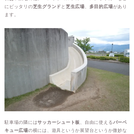
にピッタリの
芝生グランド
と
芝生広場
、
多目的広場
があり
ます。
駐車場の隣には
サッカーシュート板
、自由に使える
バーベ
キュー広場
の横には、遊具というか展望台というか微妙な