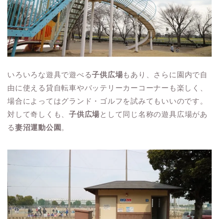
いろいろな遊具で遊べる
子供広場
もあり、さらに園内で自
由に使える貸自転車やバッテリーカーコーナーも楽しく、
場合によってはグランド・ゴルフを試みてもいいのです。
対して奇しくも、
子供広場
として同じ名称の遊具広場があ
る
妻沼運動公園
。