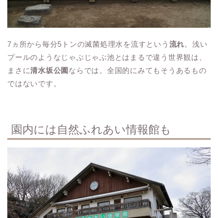
7ヵ所から毎分5トンの滅菌処理水を流すという
流れ
。浅い
プールのようなじゃぶじゃぶ池とはまるで違う世界観は、
まさに
清水坂公園
ならでは。全国的にみてもそうあるもの
ではないです。
園内には自然ふれあい情報館も