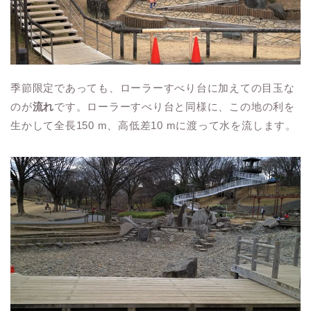
季節限定であっても、ローラーすべり台に加えての目玉な
のが
流れ
です。ローラーすべり台と同様に、この地の利を
生かして全長150 m、高低差10 mに渡って水を流します。