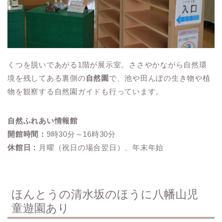
くつを脱いであがる1階が展示室。ささやかながら自然環
境を残してある裏側の
自然園
で、池や田んぼの生き物や植
物を観察する自然園ガイドも行っています。
自然ふれあい情報館
開館時間：
9時30分～16時30分
休館日：
月曜（祝日の場合翌日）、年末年始
ほんとうの清水坂のほうに八幡山児
童遊園あり