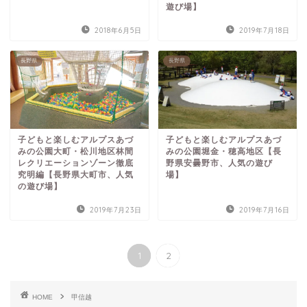
遊び場】
2018年6月5日
2019年7月18日
長野県
長野県
子どもと楽しむアルプスあづ
子どもと楽しむアルプスあづ
みの公園大町・松川地区林間
みの公園堀金・穂高地区【長
レクリエーションゾーン徹底
野県安曇野市、人気の遊び
究明編【長野県大町市、人気
場】
の遊び場】
2019年7月23日
2019年7月16日
1
2
HOME
甲信越