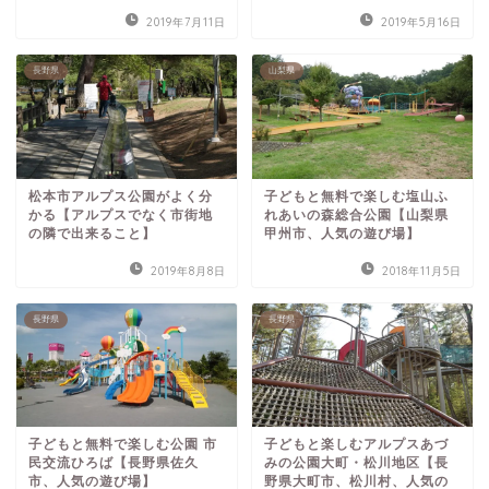
2019年7月11日
2019年5月16日
長野県
山梨県
松本市アルプス公園がよく分
子どもと無料で楽しむ塩山ふ
かる【アルプスでなく市街地
れあいの森総合公園【山梨県
の隣で出来ること】
甲州市、人気の遊び場】
2019年8月8日
2018年11月5日
長野県
長野県
子どもと無料で楽しむ公園 市
子どもと楽しむアルプスあづ
民交流ひろば【長野県佐久
みの公園大町・松川地区【長
市、人気の遊び場】
野県大町市、松川村、人気の