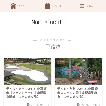
ホーム
お買い物
メニュー
― CATEGORY ―
甲信越
山梨県
山梨県
子どもと無料で楽しむ公園 富
子どもと無料で楽しむ公園 愛
士川クラフトパーク【山梨県
宕山こどもの国【山梨県甲府
身延町、人気の遊び場】
市、人気の遊び場】
2017年9月12日
2017年10月10日