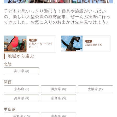
子どもと思いっきり遊ぼう！遊具や施設がいっぱい
の、楽しい大型公園の取材記事。ぜーんぶ実際に行っ
てきました。お気に入りのお出かけ先を見つけよう♪
地域から選ぶ
北陸
富山県
4
関西
京都府
滋賀県
大阪府
1
9
7
兵庫県
奈良県
8
5
甲信越
長野県
山梨県
13
9