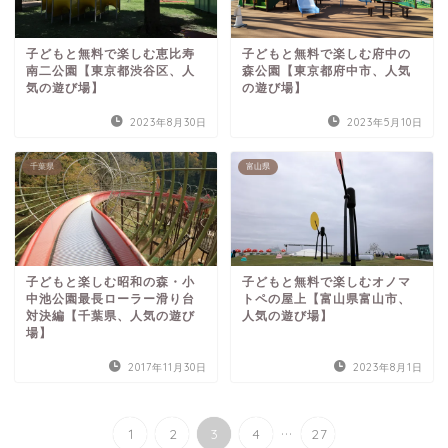
子どもと無料で楽しむ恵比寿
子どもと無料で楽しむ府中の
南二公園【東京都渋谷区、人
森公園【東京都府中市、人気
気の遊び場】
の遊び場】
2023年8月30日
2023年5月10日
千葉県
富山県
子どもと楽しむ昭和の森・小
子どもと無料で楽しむオノマ
中池公園最長ローラー滑り台
トペの屋上【富山県富山市、
対決編【千葉県、人気の遊び
人気の遊び場】
場】
2017年11月30日
2023年8月1日
...
1
2
3
4
27