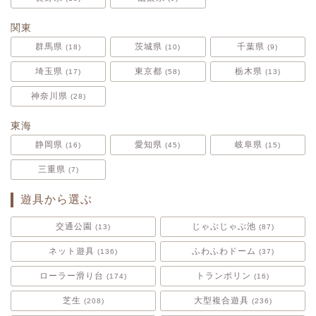
関東
群馬県
茨城県
千葉県
18
10
9
埼玉県
東京都
栃木県
17
58
13
神奈川県
28
東海
静岡県
愛知県
岐阜県
16
45
15
三重県
7
遊具から選ぶ
交通公園
じゃぶじゃぶ池
13
87
ネット遊具
ふわふわドーム
136
37
ローラー滑り台
トランポリン
174
16
芝生
大型複合遊具
208
236