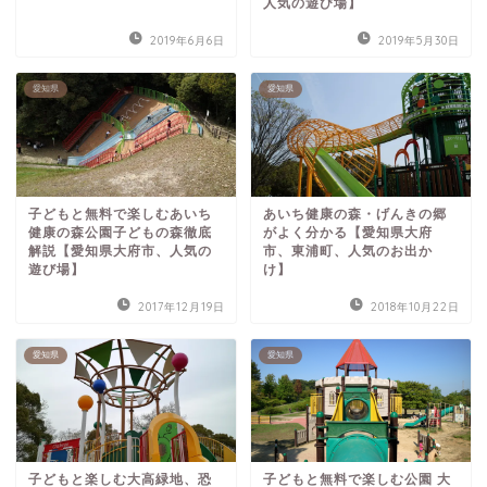
人気の遊び場】
2019年6月6日
2019年5月30日
愛知県
愛知県
子どもと無料で楽しむあいち
あいち健康の森・げんきの郷
健康の森公園子どもの森徹底
がよく分かる【愛知県大府
解説【愛知県大府市、人気の
市、東浦町、人気のお出か
遊び場】
け】
2017年12月19日
2018年10月22日
愛知県
愛知県
子どもと楽しむ大高緑地、恐
子どもと無料で楽しむ公園 大