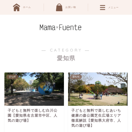
ホーム
お買い物
メニュー
― CATEGORY ―
愛知県
愛知県
愛知県
子どもと無料で楽しむ白川公
子どもと無料で楽しむあいち
園【愛知県名古屋市中区、人
健康の森公園芝生広場エリア
気の遊び場】
徹底解説【愛知県大府市、人
気の遊び場】