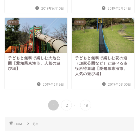
2019年6月10日
2019年5月24日
愛知県
愛知県
子どもと無料で楽しむ大池公
子どもと無料で楽しむ花の道
園【愛知県東海市、人気の遊
（加家公園など）と遊べる市
び場】
役所特集編【愛知県東海市、
人気の遊び場】
2019年6月6日
2019年5月30日
...
1
2
18
HOME
芝生