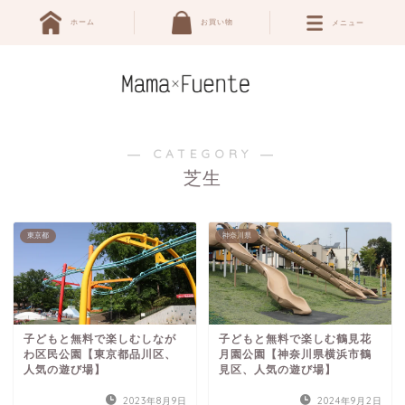
ホーム
お買い物
メニュー
― CATEGORY ―
芝生
東京都
神奈川県
子どもと無料で楽しむしなが
子どもと無料で楽しむ鶴見花
わ区民公園【東京都品川区、
月園公園【神奈川県横浜市鶴
人気の遊び場】
見区、人気の遊び場】
2023年8月9日
2024年9月2日