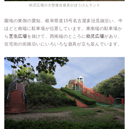
幼児広場の大型複合遊具がぼうけんランド
園地の東側の愛知、岐阜県道15号名古屋多治見線沿い、中
ほどと南端に駐車場が位置しています。東南端の駐車場か
ら
芝生広場
を抜けて、西南端のところに
幼児広場
があり、
住宅街の街路沿いにいろいろな遊具が立ち並んでいます。