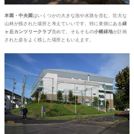
本園・中央園
はいくつかの大きな池や水路を含む、壮大な
山林が残された場所と考えていいです。特に東側にある
緑
ヶ丘カンツリークラブ
含めて、そもそもの
小幡緑地
が計画
された姿をよく残した場所ともいえます。