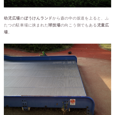
幼児広場
の
ぼうけんランド
から森の中の坂道を上ると、ふ
たつの駐車場に挟まれた
球技場
の向こう側でもある
児童広
場
。