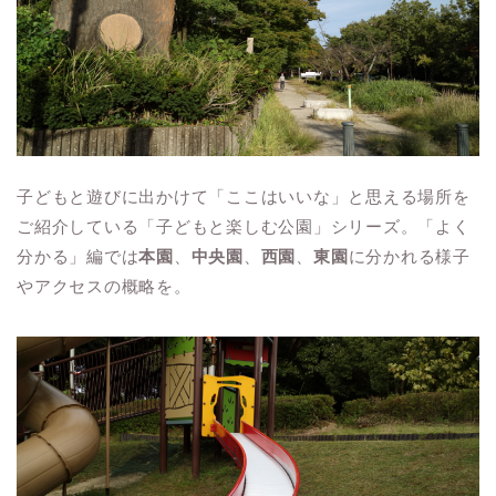
子どもと遊びに出かけて「ここはいいな」と思える場所を
ご紹介している「子どもと楽しむ公園」シリーズ。「よく
分かる」編では
本園
、
中央園
、
西園
、
東園
に分かれる様子
やアクセスの概略を。