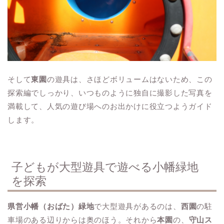
そして
東園
の遊具は、さほどボリュームはないため、この
探索編でしっかり、いつものように独自に撮影した写真を
満載して、人気の遊び場へのお出かけに役立つようガイド
します。
子どもが大型遊具で遊べる小幡緑地
を探索
県営小幡（おばた）緑地
で大型遊具があるのは、
西園
の駐
車場のある辺りからは奥のほう。それから
本園
の、
守山ス