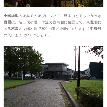
小幡緑地
の遊具での遊びについて、総本山とでもいうべき
西園
は、名二環小幡IC付近の西南側に位置して、東北側に
ある
本園
とは端と端で300 mほど距離があります（
本園
側
の入口までは650 mほど）。