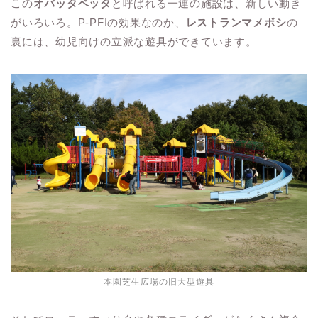
この
オバッタベッタ
と呼ばれる一連の施設は、新しい動き
がいろいろ。P-PFIの効果なのか、
レストランマメボシ
の
裏には、幼児向けの立派な遊具ができています。
本園芝生広場の旧大型遊具