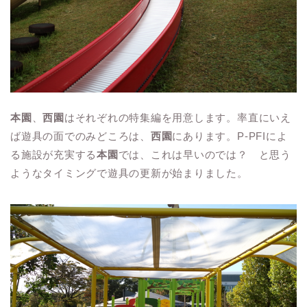
本園
、
西園
はそれぞれの特集編を用意します。率直にいえ
ば遊具の面でのみどころは、
西園
にあります。P-PFIによ
る施設が充実する
本園
では、これは早いのでは？ と思う
ようなタイミングで遊具の更新が始まりました。