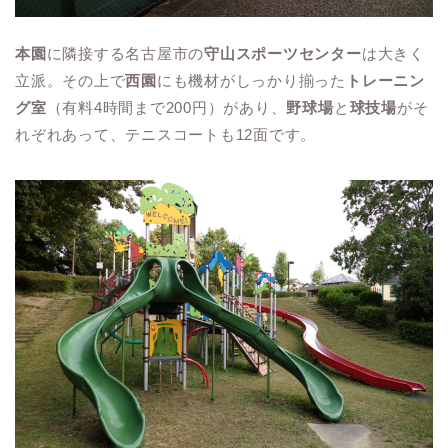
本園
に隣接する名古屋市の
守山スポーツセンター
は大きく
立派。その上で
西園
にも機材がしっかり揃った
トレーニン
グ室
（有料4時間まで200円）があり、
野球場
と
球技場
がそ
れぞれあって、テニスコートも12面です。