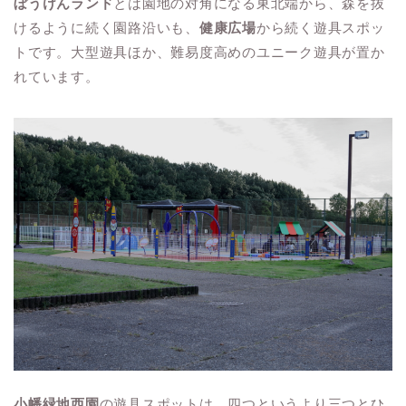
ぼうけんランド
とは園地の対角になる東北端から、森を抜
けるように続く園路沿いも、
健康広場
から続く遊具スポッ
トです。大型遊具ほか、難易度高めのユニーク遊具が置か
れています。
小幡緑地西園
の遊具スポットは、四つというより三つとひ