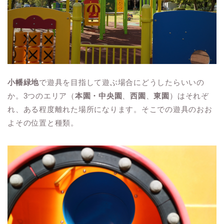
小幡緑地
で遊具を目指して遊ぶ場合にどうしたらいいの
か。3つのエリア（
本園・中央園
、
西園
、
東園
）はそれぞ
れ、ある程度離れた場所になります。そこでの遊具のおお
よその位置と種類。