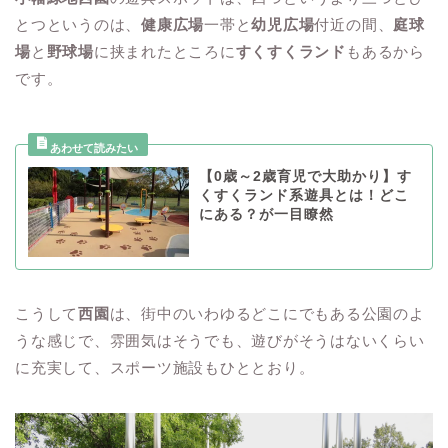
とつというのは、
健康広場
一帯と
幼児広場
付近の間、
庭球
場
と
野球場
に挟まれたところに
すくすくランド
もあるから
です。
【0歳～2歳育児で大助かり】す
くすくランド系遊具とは！どこ
にある？が一目瞭然
こうして
西園
は、街中のいわゆるどこにでもある公園のよ
うな感じで、雰囲気はそうでも、遊びがそうはないくらい
に充実して、スポーツ施設もひととおり。