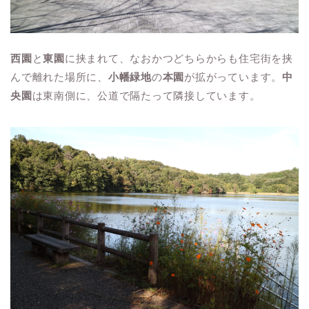
西園
と
東園
に挟まれて、なおかつどちらからも住宅街を挟
んで離れた場所に、
小幡緑地
の
本園
が拡がっています。
中
央園
は東南側に、公道で隔たって隣接しています。